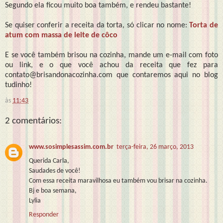
Segundo ela ficou muito boa também, e rendeu bastante!
Se quiser conferir a receita da torta, só clicar no nome:
Torta de
atum com massa de leite de côco
E se você também brisou na cozinha, mande um e-mail com foto
ou link, e o que você achou da receita que fez para
contato@brisandonacozinha.com que contaremos aqui no blog
tudinho!
às
11:43
2 comentários:
www.sosimplesassim.com.br
terça-feira, 26 março, 2013
Querida Carla,
Saudades de você!
Com essa receita maravilhosa eu também vou brisar na cozinha.
Bj e boa semana,
Lylia
Responder