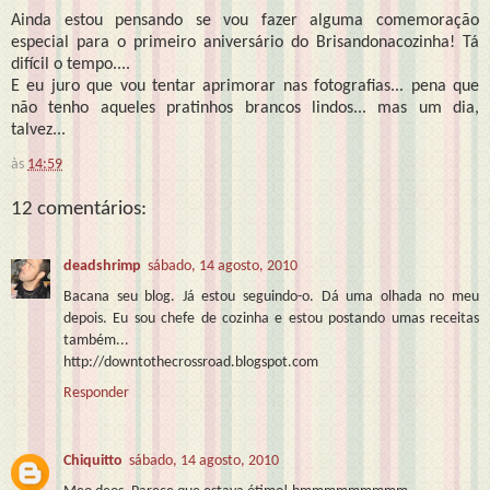
Ainda estou pensando se vou fazer alguma comemoração
especial para o primeiro aniversário do Brisandonacozinha! Tá
difícil o tempo....
E eu juro que vou tentar aprimorar nas fotografias... pena que
não tenho aqueles pratinhos brancos lindos... mas um dia,
talvez...
às
14:59
12 comentários:
deadshrimp
sábado, 14 agosto, 2010
Bacana seu blog. Já estou seguindo-o. Dá uma olhada no meu
depois. Eu sou chefe de cozinha e estou postando umas receitas
também...
http://downtothecrossroad.blogspot.com
Responder
Chiquitto
sábado, 14 agosto, 2010