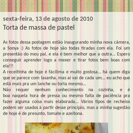
sexta-feira, 13 de agosto de 2010
Torta de massa de pastel
As fotos dessa postagem estão inaugurando minha nova câmera,
a Sonya :) As fotos de hoje são todas tiradas com ela. Foi um
presentão do meu pai, e ela é bem melhor que a outra... Espero
conseguir aprender logo a mexer e tirar fotos bem boas com
ela!!!
A receitinha de hoje é fácílima e muito gostosa... há quem diga
que se parece com lasanha, mas aí vai de cada um... eu acho que
está mais pra um lanche ou torta mesmo...
Não requer nenhum conhecimento na cozinha, e é
boa naquela hora de pressa ou mesmo falta de paciência pra
fazer alguma coisa mais elaborada... Vários tipos de recheios
podem ser usados à partir desse princípio, mas a minha sugestão
de hoje é de presunto, tomate e azeitona.