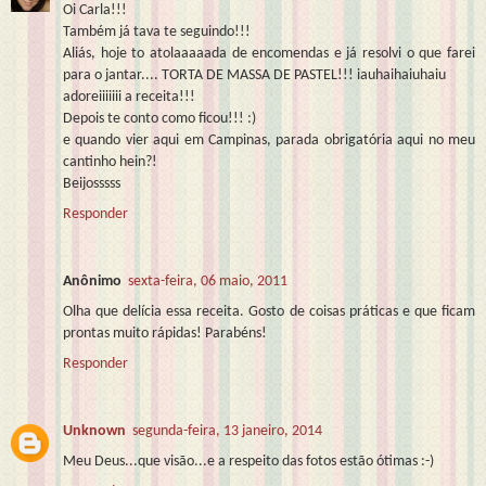
Oi Carla!!!
Também já tava te seguindo!!!
Aliás, hoje to atolaaaaada de encomendas e já resolvi o que farei
para o jantar.... TORTA DE MASSA DE PASTEL!!! iauhaihaiuhaiu
adoreiiiiiii a receita!!!
Depois te conto como ficou!!! :)
e quando vier aqui em Campinas, parada obrigatória aqui no meu
cantinho hein?!
Beijosssss
Responder
Anônimo
sexta-feira, 06 maio, 2011
Olha que delícia essa receita. Gosto de coisas práticas e que ficam
prontas muito rápidas! Parabéns!
Responder
Unknown
segunda-feira, 13 janeiro, 2014
Meu Deus...que visão...e a respeito das fotos estão ótimas :-)