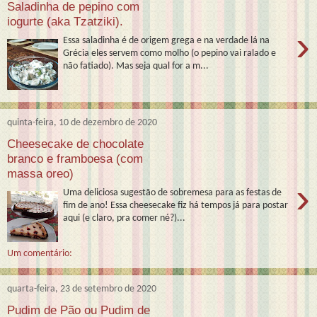
Saladinha de pepino com
iogurte (aka Tzatziki).
›
Essa saladinha é de origem grega e na verdade lá na
Grécia eles servem como molho (o pepino vai ralado e
não fatiado). Mas seja qual for a m...
quinta-feira, 10 de dezembro de 2020
Cheesecake de chocolate
branco e framboesa (com
massa oreo)
›
Uma deliciosa sugestão de sobremesa para as festas de
fim de ano! Essa cheesecake fiz há tempos já para postar
aqui (e claro, pra comer né?)...
Um comentário:
quarta-feira, 23 de setembro de 2020
Pudim de Pão ou Pudim de