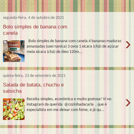
segunda-feira, 4 de outubro de 2021
Bolo simples de banana com
canela
›
Bolo simples de banana com canela 4 bananas maduras
amassadas (usei nanica) 3 ovos 1 xícara (chá) de açúcar
meia xícara (chá) de óleo 120m...
quinta-feira, 23 de setembro de 2021
Salada de batata, chuchu e
salsicha
›
Receita simples, econômica e muito gostosa! Vi no
instagram da querida @cozinhadacarla , que é
especialista em me deixar com fome, e já qu...