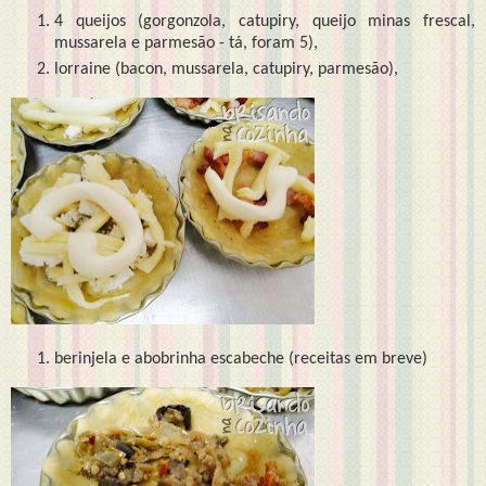
4 queijos (gorgonzola, catupiry, queijo minas frescal,
mussarela e parmesão - tá, foram 5),
lorraine (bacon, mussarela, catupiry, parmesão),
berinjela e abobrinha escabeche (receitas em breve)