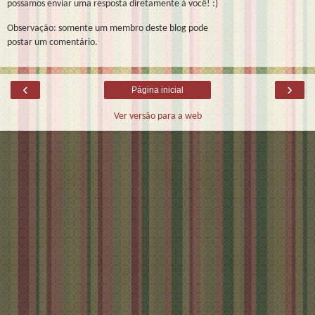
possamos enviar uma resposta diretamente à você! :)
Observação: somente um membro deste blog pode
postar um comentário.
‹
›
Página inicial
Ver versão para a web