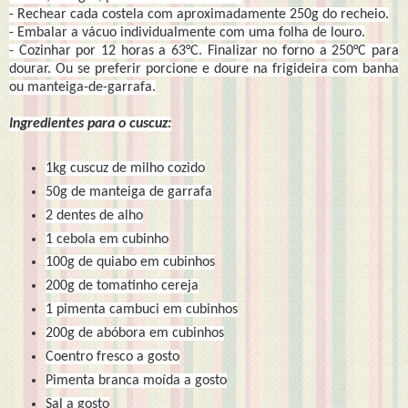
- Rechear cada costela com aproximadamente 250g do recheio.
- Embalar a vácuo individualmente com uma folha de louro.
- Cozinhar por 12 horas a 63°C. Finalizar no forno a 250°C para
dourar. Ou se preferir porcione e doure na frigideira com banha
ou manteiga-de-garrafa.
Ingredientes para o cuscuz:
1kg cuscuz de milho cozido
50g de manteiga de garrafa
2 dentes de alho
1 cebola em cubinho
100g de quiabo em cubinhos
200g de tomatinho cereja
1 pimenta cambuci em cubinhos
200g de abóbora em cubinhos
Coentro fresco a gosto
Pimenta branca moída a gosto
Sal a gosto