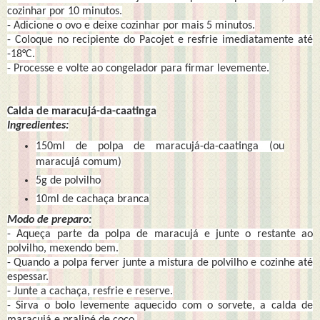
cozinhar por 10 minutos.
- Adicione o ovo e deixe cozinhar por mais 5 minutos.
- Coloque no recipiente do Pacojet e resfrie imediatamente até
-18°C.
- Processe e volte ao congelador para firmar levemente.
Calda de maracujá-da-caatinga
Ingredientes:
150ml de polpa de maracujá-da-caatinga (ou
maracujá comum)
5g de polvilho
10ml de cachaça branca
Modo de preparo:
- Aqueça parte da polpa de maracujá e junte o restante ao
polvilho, mexendo bem.
- Quando a polpa ferver junte a mistura de polvilho e cozinhe até
espessar.
- Junte a cachaça, resfrie e reserve.
- Sirva o bolo levemente aquecido com o sorvete, a calda de
maracujá e praliné de coco.