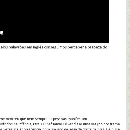
elos palavrões em inglês conseguimos perceber a brabeza do
as me ocorreu que nem sempre as pessoas manifestam
sofridos na infância, rsrs. O Chef Jamie Oliver disse uma vez (no programa
as vezes, na adolêscência, com um jato de água de torneira, rsrs. Ele disse