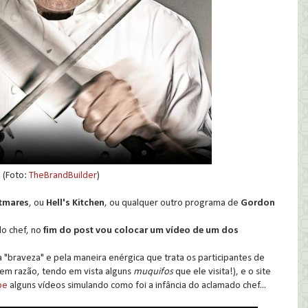
(Foto:
TheBrandBuilder
)
tmares
, ou
Hell's Kitchen
, ou qualquer outro programa de
Gordon
o chef, no
fim do post vou colocar um vídeo de um dos
 "braveza" e pela maneira enérgica que trata os participantes de
sem razão, tendo em vista alguns
muquifos
que ele visita!), e o site
be
alguns vídeos simulando como foi a infância do aclamado chef...