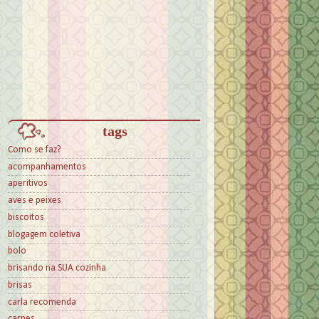
tags
Como se faz?
acompanhamentos
aperitivos
aves e peixes
biscoitos
blogagem coletiva
bolo
brisando na SUA cozinha
brisas
carla recomenda
carnes