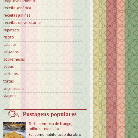
reaproveitamento
receita genérica
receitas juninas
receitas universitárias
repeteco
risoto
saladas
salgados
sobremesas
sopas
sorteios
tortas
vegetariana
viagem
Postagens populares
Torta cremosa de frango,
milho e requeijão
Eu, como hábito todo dia abro