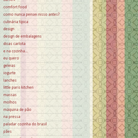
comfort food
como nunca pensei nisso antes?
culinária típica
design
design de embalagens
dicas carlota
e na cozinha...
eu quero
geleias
iogurte
lanches
little paris kitchen
massas
molhos
máquina de pão
na pressa
paladar cozinha do brasil
pães