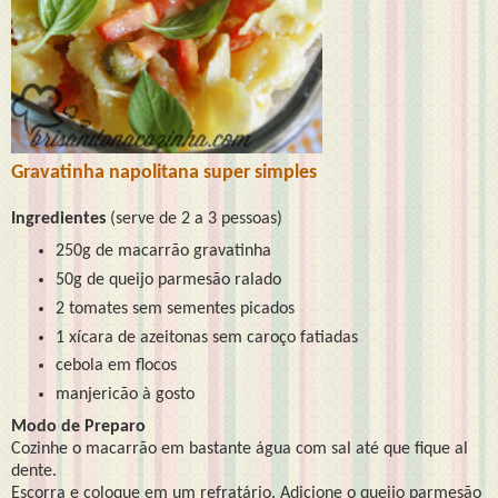
Gravatinha napolitana super simples
Ingredientes
(serve de 2 a 3 pessoas)
250g de macarrão gravatinha
50g de queijo parmesão ralado
2 tomates sem sementes picados
1 xícara de azeitonas sem caroço fatiadas
cebola em flocos
manjericão à gosto
Modo de Preparo
Cozinhe o macarrão em bastante água com sal até que fique al
dente.
Escorra e coloque em um refratário. Adicione o queijo parmesão