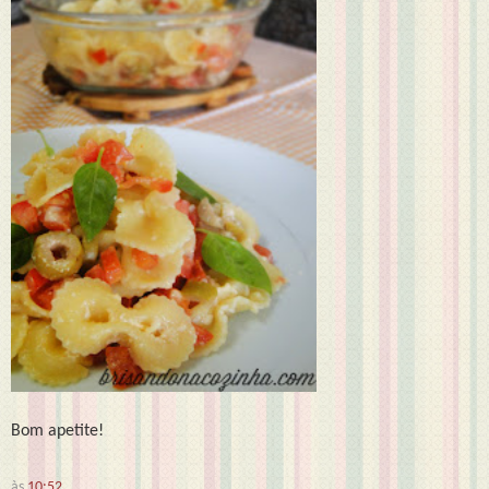
Bom apetite!
às
10:52