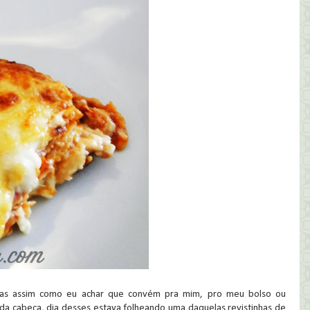
itas assim como eu achar que convém pra mim, pro meu bolso ou
 da cabeça, dia desses estava folheando uma daquelas revistinhas de