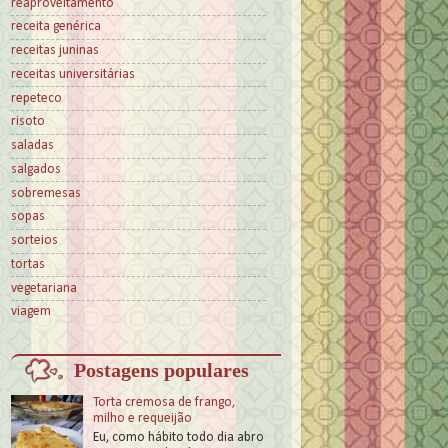
reaproveitamento
receita genérica
receitas juninas
receitas universitárias
repeteco
risoto
saladas
salgados
sobremesas
sopas
sorteios
tortas
vegetariana
viagem
Postagens populares
Torta cremosa de frango,
milho e requeijão
Eu, como hábito todo dia abro