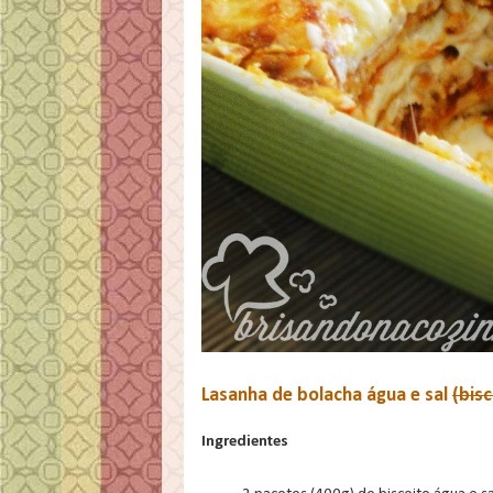
Lasanha de bolacha água e sal
(bisc
Ingredientes