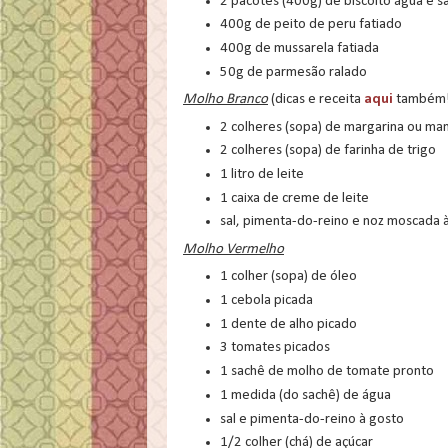
2 pacotes (400g) de biscoito água e sa
400g de peito de peru fatiado
400g de mussarela fatiada
50g de parmesão ralado
Molho Branco
(dicas e receita
aqui
também!
2 colheres (sopa) de margarina ou ma
2 colheres (sopa) de farinha de trigo
1 litro de leite
1 caixa de creme de leite
sal, pimenta-do-reino e noz moscada 
Molho Vermelho
1 colher (sopa) de óleo
1 cebola picada
1 dente de alho picado
3 tomates picados
1 sachê de molho de tomate pronto
1 medida (do sachê) de água
sal e pimenta-do-reino à gosto
1/2 colher (chá) de açúcar