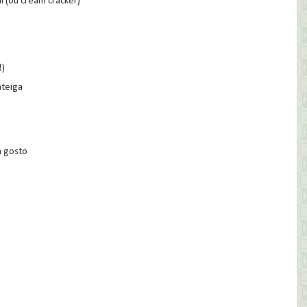
l (ou cream cracker)
)
nteiga
à gosto