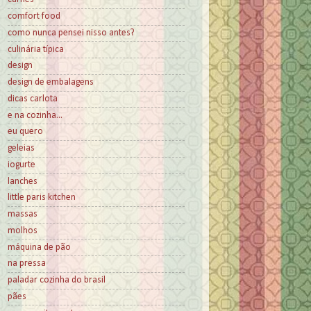
comfort food
como nunca pensei nisso antes?
culinária típica
design
design de embalagens
dicas carlota
e na cozinha...
eu quero
geleias
iogurte
lanches
little paris kitchen
massas
molhos
máquina de pão
na pressa
paladar cozinha do brasil
pães