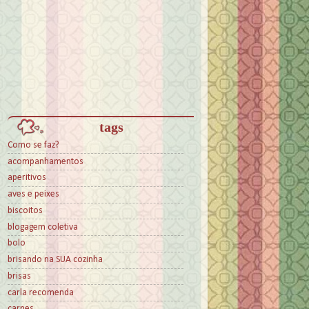
tags
Como se faz?
acompanhamentos
aperitivos
aves e peixes
biscoitos
blogagem coletiva
bolo
brisando na SUA cozinha
brisas
carla recomenda
carnes