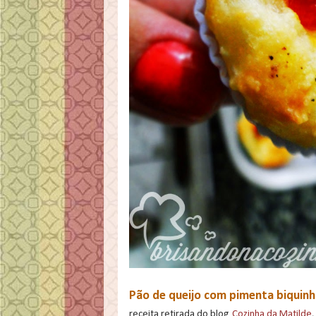
Pão de queijo com pimenta biquin
receita retirada do blog
Cozinha da Matilde