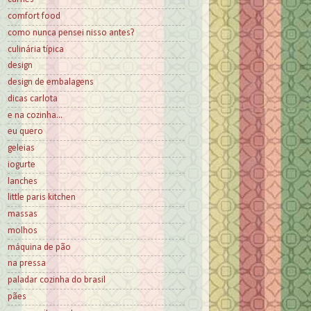
comfort food
como nunca pensei nisso antes?
culinária típica
design
design de embalagens
dicas carlota
e na cozinha...
eu quero
geleias
iogurte
lanches
little paris kitchen
massas
molhos
máquina de pão
na pressa
paladar cozinha do brasil
pães