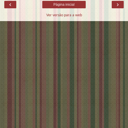
‹
›
Página inicial
Ver versão para a web