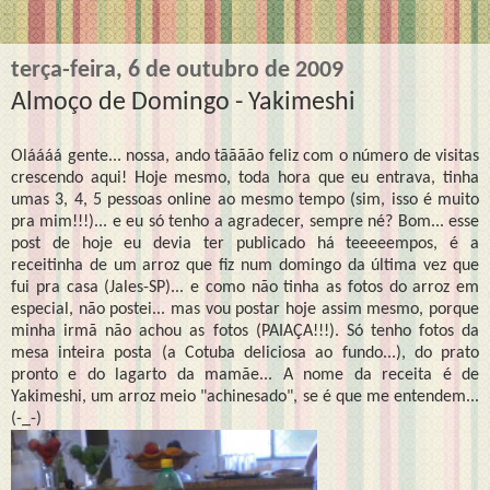
terça-feira, 6 de outubro de 2009
Almoço de Domingo - Yakimeshi
Oláááá gente... nossa, ando tãããão feliz com o número de visitas
crescendo aqui! Hoje mesmo, toda hora que eu entrava, tinha
umas 3, 4, 5 pessoas online ao mesmo tempo (sim, isso é muito
pra mim!!!)... e eu só tenho a agradecer, sempre né? Bom... esse
post de hoje eu devia ter publicado há teeeeempos, é a
receitinha de um arroz que fiz num domingo da última vez que
fui pra casa (Jales-SP)... e como não tinha as fotos do arroz em
especial, não postei... mas vou postar hoje assim mesmo, porque
minha irmã não achou as fotos (PAIAÇA!!!). Só tenho fotos da
mesa inteira posta (a Cotuba deliciosa ao fundo...), do prato
pronto e do lagarto da mamãe... A nome da receita é de
Yakimeshi, um arroz meio "achinesado", se é que me entendem...
(-_-)