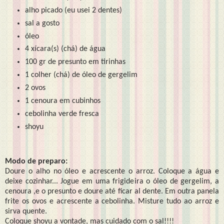
alho picado (eu usei 2 dentes)
sal a gosto
óleo
4 xícara(s) (chá) de água
100 gr de presunto em tirinhas
1 colher (chá) de óleo de gergelim
2 ovos
1 cenoura em cubinhos
cebolinha verde fresca
shoyu
Modo de preparo:
Doure o alho no óleo e acrescente o arroz. Coloque a água e
deixe cozinhar... Jogue em uma frigideira o óleo de gergelim, a
cenoura ,e o presunto e doure até ficar al dente. Em outra panela
frite os ovos e acrescente a cebolinha. Misture tudo ao arroz e
sirva quente.
Coloque shoyu a vontade, mas cuidado com o sal!!!!