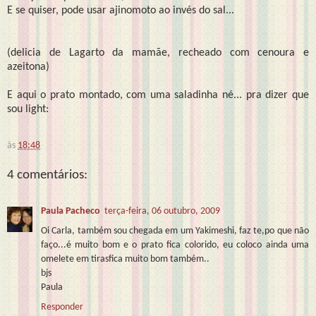
E se quiser, pode usar ajinomoto ao invés do sal...
(delicia de Lagarto da mamãe, recheado com cenoura e
azeitona)
E aqui o prato montado, com uma saladinha né... pra dizer que
sou light:
às
18:48
4 comentários:
Paula Pacheco
terça-feira, 06 outubro, 2009
Oi Carla, também sou chegada em um Yakimeshi, faz te,po que não
faço...é muito bom e o prato fica colorido, eu coloco ainda uma
omelete em tirasfica muito bom também..
bjs
Paula
Responder