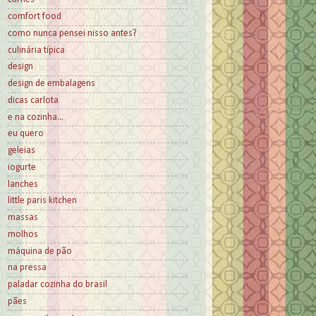
comfort food
como nunca pensei nisso antes?
culinária típica
design
design de embalagens
dicas carlota
e na cozinha...
eu quero
geleias
iogurte
lanches
little paris kitchen
massas
molhos
máquina de pão
na pressa
paladar cozinha do brasil
pães