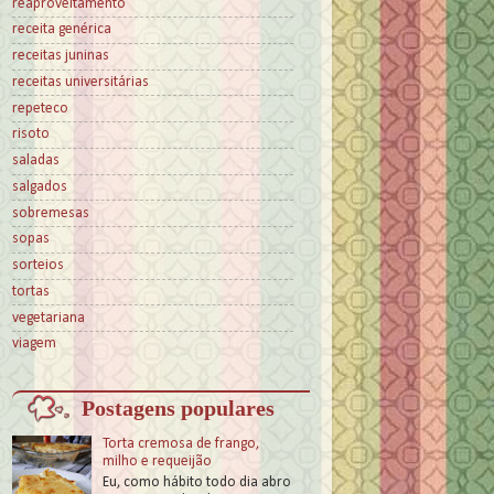
reaproveitamento
receita genérica
receitas juninas
receitas universitárias
repeteco
risoto
saladas
salgados
sobremesas
sopas
sorteios
tortas
vegetariana
viagem
Postagens populares
Torta cremosa de frango,
milho e requeijão
Eu, como hábito todo dia abro