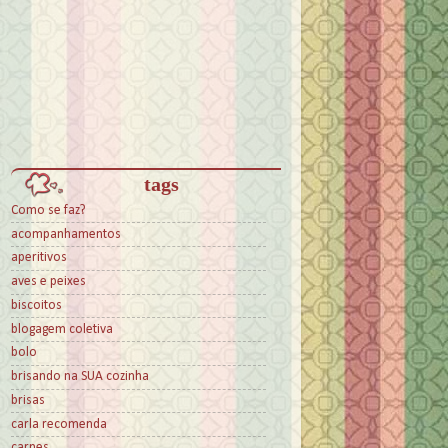
tags
Como se faz?
acompanhamentos
aperitivos
aves e peixes
biscoitos
blogagem coletiva
bolo
brisando na SUA cozinha
brisas
carla recomenda
carnes