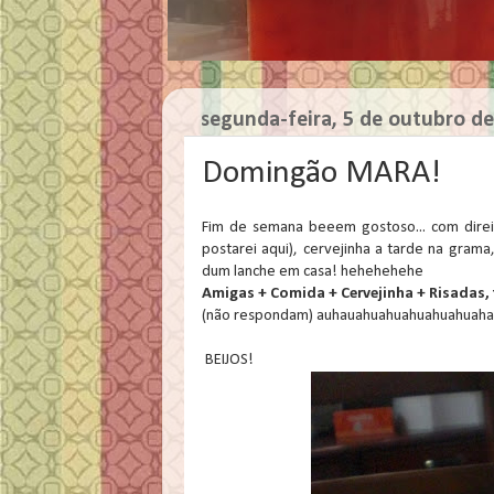
segunda-feira, 5 de outubro d
Domingão MARA!
Fim de semana beeem gostoso... com dire
postarei aqui), cervejinha a tarde na gra
dum lanche em casa! hehehehehe
Amigas + Comida + Cervejinha + Risadas,
(não respondam) auhauahuahuahuahuahuaha
BEIJOS!