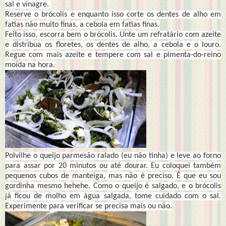
sal e vinagre.
Reserve o brócolis e enquanto isso corte os dentes de alho em
fatias não muito finas, a cebola em fatias finas.
Feito isso, escorra bem o brócolis. Unte um refratário com azeite
e distribua os floretes, os dentes de alho, a cebola e o louro.
Regue com mais azeite e tempere com sal e pimenta-do-reino
moída na hora.
Polvilhe o queijo parmesão ralado (eu não tinha) e leve ao forno
para assar por 20 minutos ou até dourar. Eu coloquei também
pequenos cubos de manteiga, mas não é preciso. É que eu sou
gordinha mesmo hehehe. Como o queijo é salgado, e o brócolis
já ficou de molho em água salgada, tome cuidado com o sal.
Experimente para verificar se precisa mais ou não.