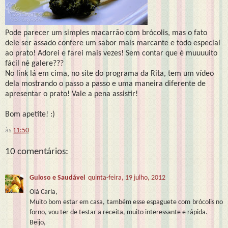
Pode parecer um simples macarrão com brócolis, mas o fato
dele ser assado confere um sabor mais marcante e todo especial
ao prato! Adorei e farei mais vezes! Sem contar que é muuuuito
fácil né galere???
No link lá em cima, no site do programa da Rita, tem um vídeo
dela mostrando o passo a passo e uma maneira diferente de
apresentar o prato! Vale a pena assistir!
Bom apetite! :)
às
11:50
10 comentários:
Guloso e Saudável
quinta-feira, 19 julho, 2012
Olá Carla,
Muito bom estar em casa, também esse espaguete com brócolis no
forno, vou ter de testar a receita, muito interessante e rápida.
Beijo,