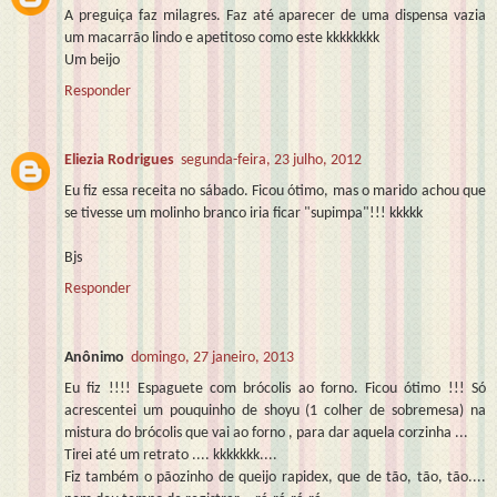
A preguiça faz milagres. Faz até aparecer de uma dispensa vazia
um macarrão lindo e apetitoso como este kkkkkkkk
Um beijo
Responder
Eliezia Rodrigues
segunda-feira, 23 julho, 2012
Eu fiz essa receita no sábado. Ficou ótimo, mas o marido achou que
se tivesse um molinho branco iria ficar "supimpa"!!! kkkkk
Bjs
Responder
Anônimo
domingo, 27 janeiro, 2013
Eu fiz !!!! Espaguete com brócolis ao forno. Ficou ótimo !!! Só
acrescentei um pouquinho de shoyu (1 colher de sobremesa) na
mistura do brócolis que vai ao forno , para dar aquela corzinha ...
Tirei até um retrato .... kkkkkkk....
Fiz também o pãozinho de queijo rapidex, que de tão, tão, tão....