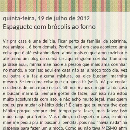
quinta-feira, 19 de julho de 2012
Espaguete com brócolis ao forno
Vir pra casa é uma delícia. Ficar perto da família, da sobrinha,
dos amigos... é bom demais. Porém, aqui em casa acontece uma
coisa que é até estranho dizer, ainda mais eu que amo cozinhar e
até tenho um blog de culinária: aqui ninguém cozinha. Como eu
já disse aqui, minha mãe não é a pessoa que mais ama cozinhar
no mundo, e por isso aqui em casa não sai almoço todo dia. Vez
ou outra ela faz alguma mistura, ou eles buscam marmita
mesmo. Se tem uma coisa que eu nunca fiz (se fiz, dá pra contar
nos dedos de uma mão) nesses últimos 6 anos em que saí de casa
é buscar marmita. Sempre gostei de fazer, por isso não estou
muito acostumada com isso, e não acho muito legal, mas quem
sou eu pra mudar o hábito deles? É claro que eu nunca tive esse
hábito porque sempre tive tempo para fazer, mas talvez isso
mude daqui pra frente. Mas enfim, eu cheguei em casa, e minha
mãe me pediu pra ir buscar a bendita, pois não "havia nada" na
dispensa para fazer um almoço. Como eu não tava MESMO afim