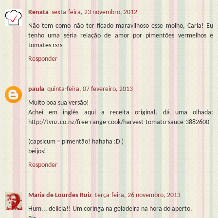
Renata
sexta-feira, 23 novembro, 2012
Não tem como não ter ficado maravilhoso esse molho, Carla! Eu
tenho uma séria relação de amor por pimentões vermelhos e
tomates rsrs
Responder
paula
quinta-feira, 07 fevereiro, 2013
Muito boa sua versão!
Achei em inglês aqui a receita original, dá uma olhada:
http://tvnz.co.nz/free-range-cook/harvest-tomato-sauce-3882600
(capsicum = pimentão! hahaha :D )
beijos!
Responder
Maria de Lourdes Ruiz
terça-feira, 26 novembro, 2013
Hum... delicia!! Um coringa na geladeira na hora do aperto.