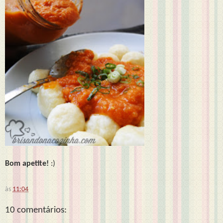
Bom apetite!
:)
às
11:04
10 comentários: