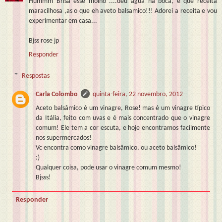
Hummm Brisa esse molho ....deu agua na boca, e que receita
maracilhosa ,as o que eh aveto balsamico!!! Adorei a receita e vou
experimentar em casa...
Bjss rose jp
Responder
Respostas
Carla Colombo
quinta-feira, 22 novembro, 2012
Aceto balsâmico é um vinagre, Rose! mas é um vinagre típico
da Itália, feito com uvas e é mais concentrado que o vinagre
comum! Ele tem a cor escuta, e hoje encontramos facilmente
nos supermercados!
Vc encontra como vinagre balsâmico, ou aceto balsâmico!
:)
Qualquer coisa, pode usar o vinagre comum mesmo!
Bjsss!
Responder