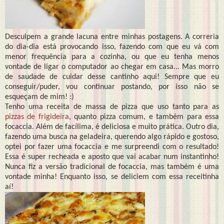
Desculpem a grande lacuna entre minhas postagens. A correria
do dia-dia está provocando isso, fazendo com que eu vá com
menor frequência para a cozinha, ou que eu tenha menos
vontade de ligar o computador ao chegar em casa... Mas morro
de saudade de cuidar desse cantinho aqui! Sempre que eu
conseguir/puder, vou continuar postando, por isso não se
esqueçam de mim! :)
Tenho uma receita de massa de pizza que uso tanto para as
pizzas de frigideira
, quanto pizza comum, e também para essa
focaccia. Além de facílima, é deliciosa e muito prática. Outro dia,
fazendo uma busca na geladeira, querendo algo rápido e gostoso,
optei por fazer uma focaccia e me surpreendi com o resultado!
Essa é super recheada e aposto que vai acabar num instantinho!
Nunca fiz a versão tradicional de focaccia, mas também é uma
vontade minha! Enquanto isso, se deliciem com essa receitinha
aí!