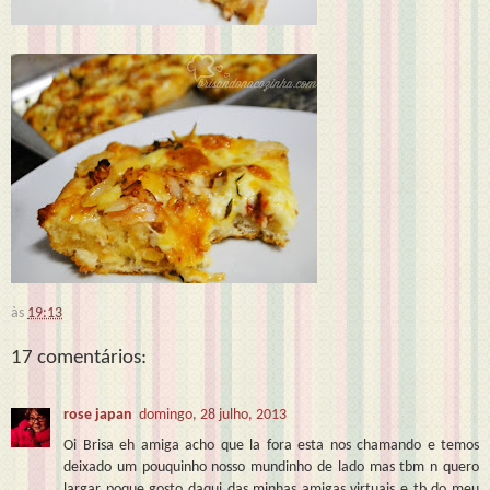
às
19:13
17 comentários:
rose japan
domingo, 28 julho, 2013
Oi Brisa eh amiga acho que la fora esta nos chamando e temos
deixado um pouquinho nosso mundinho de lado mas tbm n quero
largar poque gosto daqui das minhas amigas virtuais e tb do meu