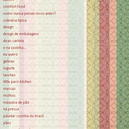
comfort food
como nunca pensei nisso antes?
culinária típica
design
design de embalagens
dicas carlota
e na cozinha...
eu quero
geleias
iogurte
lanches
little paris kitchen
massas
molhos
máquina de pão
na pressa
paladar cozinha do brasil
pães