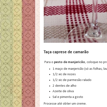
Taça caprese de camarão
Para o
pesto de manjericão
, coloque no p
1 maço de manjericão (só as folhas, l
1/2 xic de nozes
1/2 xic de parmesão ralado
2 dentes de alho
Azeite de oliva
Sal e pimenta a gosto
Processe até obter um creme.