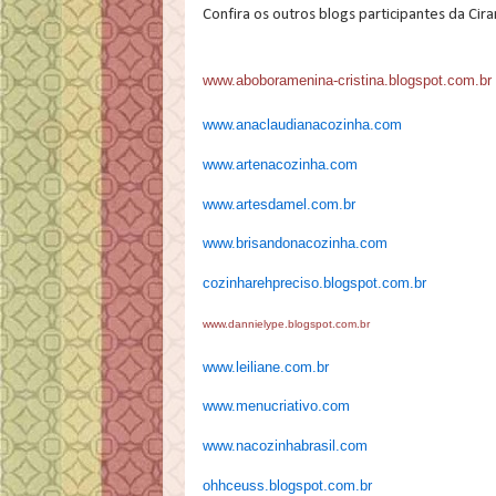
Confira os outros blogs participantes da Cir
www.aboboramenina-cristina.blogspot.com.br
www.anaclaudianacozinha.com
www.artenacozinha.com
www.artesdamel.com.br
www.brisandonacozinha.com
cozinharehpreciso.blogspot.com.br
www.dannielype.blogspot.com.br
www.leiliane.com.br
www.menucriativo.com
www.nacozinhabrasil.com
ohhceuss.blogspot.com.br