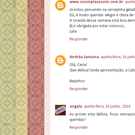
www.sosimplesassim.com.br
quinta
Já estou pensando na cervejinha gelad
EG, é muito querida: alegre e cheia de 
A ciranda desse semana está boa demai
Bj e obrigada por estar conosco,
Lylia
Responder
Andréa Santana
quinta-feira, 16 jun
Olá, Carla!
Que delícia! Linda apresentação, a Cat
Beijinhos
Responder
angela
quinta-feira, 16 junho, 2016
eu provei esta delícia, ficou sensac
queridas!
Responder