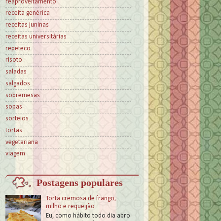
reaproveitamento
receita genérica
receitas juninas
receitas universitárias
repeteco
risoto
saladas
salgados
sobremesas
sopas
sorteios
tortas
vegetariana
viagem
Postagens populares
Torta cremosa de frango,
milho e requeijão
Eu, como hábito todo dia abro