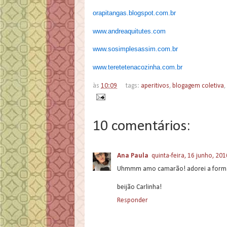
orapitangas.blogspot.com.br
www.andreaquitutes.com
www.sosimplesassim.com.br
www.teretetenacozinha.com.br
às
10:09
tags:
aperitivos
,
blogagem coletiva
,
10 comentários:
Ana Paula
quinta-feira, 16 junho, 201
Uhmmm amo camarão! adorei a forma 
beijão Carlinha!
Responder