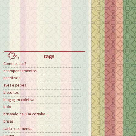
tags
Como se faz?
acompanhamentos
aperitivos
aves e peixes
biscoitos
blogagem coletiva
bolo
brisando na SUA cozinha
brisas
carla recomenda
carnes