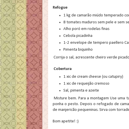
Refogue
1 kg de camarão miúdo temperado com 
8 tomates maduros sem pele e sem s
Alho poró em rodelas finas
Cebola picadinha
1-2 envelope de tempero paellero C
Pimenta biquinho
Corrija o sal, acrescente cheiro verde picado
Cobertura
1 xic de cream cheese (ou catupiry)
1 xic de requeijão cremoso
Sal, pimenta e azeite
Misture bem. Para a montagem Use uma taça
ponha o pesto. Depois o refogado de camarõ
de manjericão pequeninas. Sirva com torrad
Bom apetite! :)